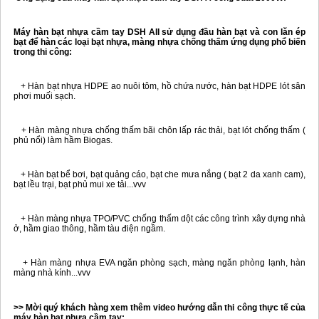
Máy hàn bạt nhựa cầm tay DSH AII sử dụng đầu hàn bạt và con lăn ép
bạt để hàn các loại bạt nhựa, màng nhựa chống thấm ứng dụng phổ biến
trong thi công:
+ Hàn bạt nhựa HDPE ao nuôi tôm, hồ chứa nước, hàn bạt HDPE lót sân
phơi muối sạch.
+ Hàn màng nhựa chống thấm bãi chôn lấp rác thải, bạt lót chống thấm (
phủ nổi) làm hầm Biogas.
+ Hàn bạt bể bơi, bạt quảng cáo, bạt che mưa nắng ( bạt 2 da xanh cam),
bạt lều trại, bạt phủ mui xe tải...vvv
+ Hàn màng nhựa TPO/PVC chống thấm dột các công trình xây dựng nhà
ở, hầm giao thông, hầm tàu điện ngầm.
+ Hàn màng nhựa EVA ngăn phòng sạch, màng ngăn phòng lạnh, hàn
màng nhà kính...vvv
>> Mời quý khách hàng xem thêm video hướng dẫn thi công thực tế của
máy hàn bạt nhựa cầm tay: