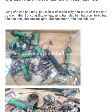
ST, Weldy HT 1600, DSHXA, LST 1600, DSH A, DSHAC, DSHC...vvvv
Cung cấp các phụ tùng, phụ kiện đi kèm cho máy hàn nhựa cầm tay như:
bo mạch, điện trở, công tắc, vỏ máy, súng hàn, đầu hàn bạt, con lăn ép bạt,
đầu hàn tròn, đầu hàn tam giác, đầu hàn nhanh, đầu hàn thổi...vvv.