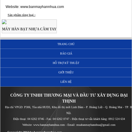
Website: www.banmayhannhua.com
Sản phẩm cùng loại :
MÁY HÀN BẠT NHỰA CẦM TAY
TRANG CHỦ
BÁO GIÁ
HỖ TRỢ KỸ THUẬT
GIỚI THIỆU
LIÊN HỆ
CÔNG TY TNHH THƯƠNG MẠI VÀ ĐẦU TƯ XÂY DỰNG ĐẠI
THỊNH
Địa chỉ VPGD: P306, Tòa nhà HUD3, Khu đô thị mới Linh Đàm - P. Hoàng Liệt - Q. Hoàng Mai - TP. Ha
Nội.
Điện thoại:
04 6262 0746
- Fax:
04 6262 0747
- Điện thoại tư vấn khách hàng:
0912 524 634
Website:
www.banmayhannhua.com
- Email:
muabanmayhannhua@gmail.com