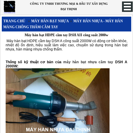
CÔNG TY TNHH THƯƠNG MẠI & ĐẦU TƯ XÂY DỰNG
ĐẠI THỊNH
»
»
TRANG CHỦ
MÁY HÀN BẠT NHỰA
MÁY HÀN NHỰA - MÁY HÀN
TRANG CHỦ
MÀNG CHỐNG THẤM CẦM TAY
MÁY HÀN BẠT NHỰA
Máy hàn bạt HDPE cầm tay DSH AII công suất 2000w
Máy hàn bạt HDPE cầm tay DSH A công suất 2000W có động cơ bền khỏe,
Máy hàn nhựa - máy hàn bạt nhựa - máy hàn màng chống thấm tự động
nhiệt độ ổn định, hiệu suất làm việc cao, chuyên sử dụng trong hàn bạt
nhựa, hàn màng nhựa chống thấm.
Máy hàn nhựa - máy hàn màng chống thấm cầm tay
Máy hàn bạt nhựa trải lót hồ nuôi tôm chuyên dụng
Thông số kỹ thuật cơ bản của
máy hàn bạt nhựa cầm tay
DSH A
2000W:
Máy hàn bạt HDPE|Máy hàn màng HDPE LST900
Máy hàn bạt HDPE LST GM1
MÁY HÀN ỐNG NHỰA
Máy hàn nhựa cầm tay
Máy Hàn Nhựa - Máy Hàn Đùn
Máy hàn tấm nhựa(hàn ghép đối đầu)
MÁY HÀN MÀNG NHỰA CHỐNG THẤM DỘT