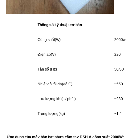
MÁY HÀN BẠT NHỰA QUẢNG CÁO
MÁY HÀN SÀN NHỰA VINYL
QUE HÀN NHỰA
Thông số kỹ thuật cơ bản
LIÊN HỆ
Công suất(W)
: 2000w
Điện áp(V)
: 220
Tần số (Hz)
: 50/60
Nhiệt độ tối đa(độ C)
: ~550
Lưu lượng khí(lít/ phút)
: ~230
Trọng lượng(kg)
: ~1.4
Ứng dụng của máy hàn bạt nhựa cầm tay DSH A công suất 2000W: