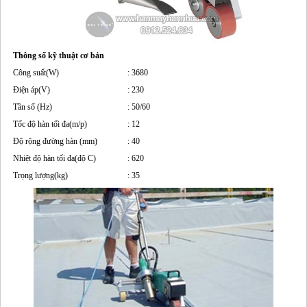
MÁY HÀN BẠT NHỰA QUẢNG CÁO
MÁY HÀN SÀN NHỰA VINYL
QUE HÀN NHỰA
Thông số kỹ thuật cơ bản
LIÊN HỆ
Công suất(W)
: 3680
Điện áp(V)
: 230
Tần số (Hz)
: 50/60
Tốc độ hàn tối đa(m/p)
: 12
Độ rộng đường hàn (mm)
: 40
Nhiệt độ hàn tối đa(độ C)
: 620
Trọng lượng(kg)
: 35