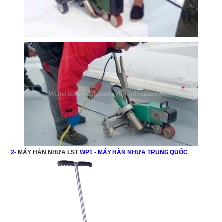
2-
MÁY HÀN NHỰA LST
WP1
- MÁY HÀN NHỰA TRUNG QUỐC