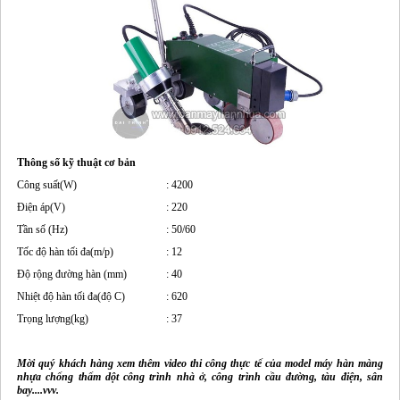
Thông số kỹ thuật cơ bản
Công suất(W)
: 4200
Điện áp(V)
: 220
Tần số (Hz)
: 50/60
Tốc độ hàn tối đa(m/p)
: 12
Độ rộng đường hàn (mm)
: 40
Nhiệt độ hàn tối đa(độ C)
: 620
Trọng lượng(kg)
: 37
Mời quý khách hàng xem thêm video thi công thực tế của model máy hàn màng
nhựa chống thấm dột công trình nhà ở, công trình cầu đường, tàu điện, sân
bay....vvv.