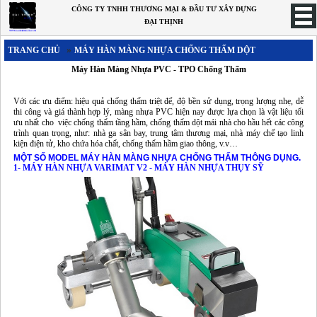
CÔNG TY TNHH THƯƠNG MẠI & ĐẦU TƯ XÂY DỰNG
ĐẠI THỊNH
»
TRANG CHỦ
MÁY HÀN MÀNG NHỰA CHỐNG THẤM DỘT
TRANG CHỦ
Máy Hàn Màng Nhựa PVC - TPO Chống Thấm
MÁY HÀN BẠT NHỰA
Máy hàn nhựa - máy hàn bạt nhựa - máy hàn màng chống thấm tự động
Với các ưu điểm: hiệu quả chống thấm triệt để, độ bền sử dụng, trọng lượng nhẹ, dễ
thi công và giá thành hợp lý, màng nhựa PVC hiện nay được lựa chọn là vật liệu tối
Máy hàn nhựa - máy hàn màng chống thấm cầm tay
ưu nhất cho việc chống thấm tầng hầm, chống thấm dột mái nhà cho hầu hết các công
trình quan trọng, như: nhà ga sân bay, trung tâm thương mại, nhà máy chế tạo linh
Máy hàn bạt nhựa trải lót hồ nuôi tôm chuyên dụng
kiện điện tử, kho chứa hóa chất, chống thấm hầm giao thông, v.v…
MỘT SỐ MODEL
MÁY HÀN MÀNG NHỰA CHỐNG THẤM
THÔNG DỤNG.
Máy hàn bạt HDPE|Máy hàn màng HDPE LST900
1- MÁY HÀN NHỰA VARIMAT V2 - MÁY HÀN NHỰA THỤY SỸ
Máy hàn bạt HDPE LST GM1
MÁY HÀN ỐNG NHỰA
Máy hàn nhựa cầm tay
Máy Hàn Nhựa - Máy Hàn Đùn
Máy hàn tấm nhựa(hàn ghép đối đầu)
MÁY HÀN MÀNG NHỰA CHỐNG THẤM DỘT