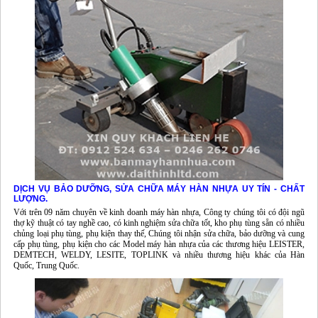
DỊCH VỤ BẢO DƯỠNG, SỬA CHỮA MÁY HÀN NHỰA UY TÍN - CHẤT
LƯỢNG.
Với trên 09 năm chuyên về kinh doanh máy hàn nhựa, Công ty chúng tôi có đội ngũ
thợ kỹ thuật có tay nghề cao, có kinh nghiệm sửa chữa tốt, kho phụ tùng sẵn có nhiều
chủng loại phụ tùng, phụ kiện thay thế, Chúng tôi nhận sửa chữa, bảo dưỡng và cung
cấp phụ tùng, phụ kiện cho các Model máy hàn nhựa của các thương hiệu LEISTER,
DEMTECH, WELDY, LESITE, TOPLINK và nhiều thương hiệu khác của Hàn
Quốc, Trung Quốc.