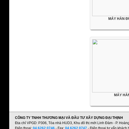
MÁY HÀN Đ
MÁY HÀ
CÔNG TY TNHH THƯƠNG MẠI VÀ ĐẦU TƯ XÂY DỰNG ĐẠI THỊNH
Địa chỉ VPGD: P306, Tòa nhà HUD3, Khu đô thị mới Linh Đàm - P. Hoàng Li
Điện thoại:
04 6262 0746
- Fax:
04 6262 0747
- Điện thoại tư vấn khách