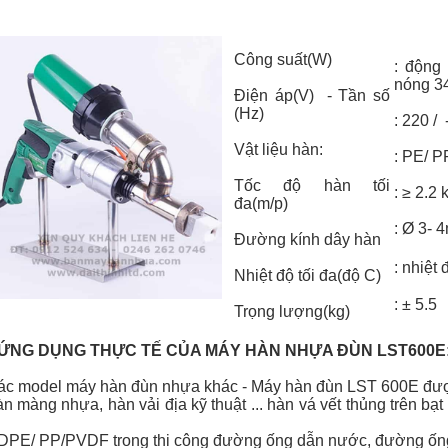
Công suất(W)
: động
nóng 
Điện áp(V) - Tần số
(Hz)
: 220 / 
Vật liệu hàn:
: PE/ P
Tốc độ hàn tối
: ≥ 2.2
đa(m/p)
:
Ø
3- 
Đường kính dây hàn
:
nhiệt
Nhiệt độ tối đa(độ C)
: ± 5.5
Trọng lượng(kg)
À ỨNG DỤNG THỰC TẾ CỦA MÁY HÀN NHỰA ĐÙN LST600E
ác model máy hàn đùn nhựa khác - Máy hàn đùn LST 600E được
n màng nhựa, hàn vải địa kỹ thuật ... hàn vá vết thủng trên bạt
DPE/ PP/PVDF trong thi công đường ống dẫn nước, đường ống 