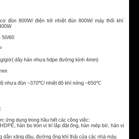
 cơ đùn 800W/ điện trở nhiệt đùn 800W/ máy thổi khí
3400W
- 50/60
P
 kg/giờ( dây hàn nhựa hdpe đường kính 4mm)
4mm
 độ nhựa đùn ~370
℃
/
nhiệt độ khí nóng ~650
℃
:
 ứng dụng trong hầu hết các công việc:
 HDPE, hàn bo tròn vị trí lắp đặt ống, hàn mép bờ, hàn vị
dẫn xăng dầu, đường ống khí thải của các nhà máy.