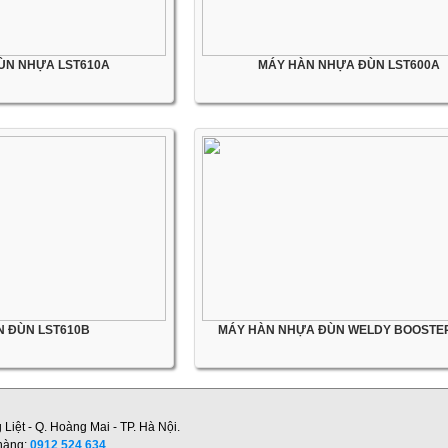
ÙN NHỰA LST610A
MÁY HÀN NHỰA ĐÙN LST600A
N ĐÙN LST610B
MÁY HÀN NHỰA ĐÙN WELDY BOOSTE
ệt - Q. Hoàng Mai - TP. Hà Nội.
 hàng:
0912 524 634