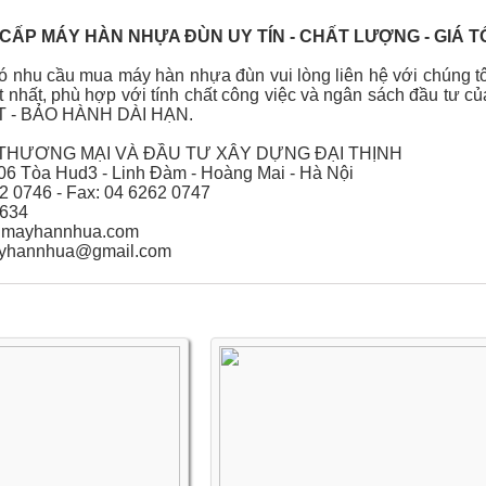
 CẤP MÁY HÀN NHỰA ĐÙN UY TÍN - CHẤT LƯỢNG - GIÁ T
 nhu cầu mua máy hàn nhựa đùn vui lòng liên hệ với chúng t
t nhất, phù hợp với tính chất công việc và ngân sách đầu tư
T - BẢO HÀNH DÀI HẠN.
THƯƠNG MẠI VÀ ĐẦU TƯ XÂY DỰNG ĐẠI THỊNH
06 Tòa Hud3 - Linh Đàm - Hoàng Mai - Hà Nội
62 0746 - Fax: 04 6262 0747
.634
nmayhannhua.com
ayhannhua@gmail.com