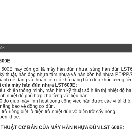
đùn
600E
600E hay còn gọi là máy hàn đùn nhựa, súng hàn đùn LST6
a kỹ thuật, hàn ống nhựa tấm nhựa và hàn bồn bể nhựa PE/PP/
 hành dễ dàng và thuận tiện có khả năng hàn đùn khối lượng lớn
ội của máy hàn đùn nhựa LST600E:
iểu khiển thông minh, màn hình kỹ thuật số hiển thị nhiệt độ 
ỉnh nhiệt độ phù hợp cho từng vật liệu hàn.
 độ giúp máy linh hoạt trong công việc hàn được các vị trí khó.
c năng bảo vệ đồng cơ đùn.
n trở riêng biệt là điện trở nhiệt đùn và điện trở sấy nóng.
 bền khỏe.
Ỹ THUẬT CƠ BẢN CỦA MÁY HÀN NHỰA ĐÙN LST 600E: