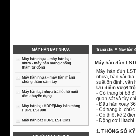
Máy hàn tấm nhựa phủ mái chống thấm dột
»
MÁY HÀN BẠT NHỰA
Trang chủ
Máy hàn 
Máy hàn nhựa - máy hàn bạt
Máy hàn đùn LST
nhựa - máy hàn màng chống
thấm tự động
Máy hàn đùn LST 
nhựa, hàn vải đị
Máy hàn nhựa - máy hàn màng
chống thấm cầm tay
suất ổn định, vận
Ưu điểm vượt tr
Máy hàn bạt nhựa trải lót hồ nuôi
- Có trang bị bộ đ
tôm chuyên dụng
quan sát và tùy ch
- Đầu hàn xoay 360
Máy hàn bạt HDPE|Máy hàn màng
- Có trang bị chứ
HDPE LST900
- Có thiết kế 2 điệ
- Động cơ Hitachi
Máy hàn bạt HDPE LST GM1
1. THỐNG SỐ K