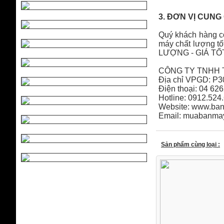
Máy hàn nhựa cầm
tay
3. ĐƠN VỊ CUNG
Quý khách hàng có
máy chất lượng tố
LƯỢNG - GIÁ TỐ
CÔNG TY TNHH 
Địa chỉ VPGD: P3
️Điện thoại: 04 62
️Hotline: 0912.524
Website: www.ba
Email: muabanm
Sản phẩm cùng loại :