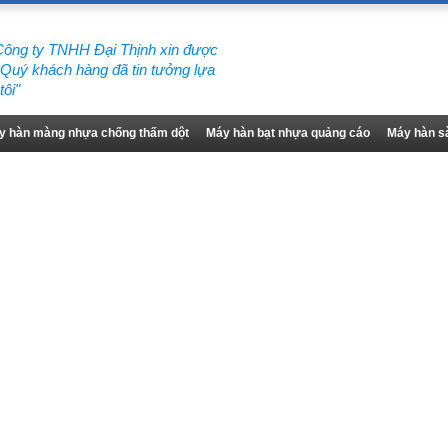
, Công ty TNHH Đại Thịnh xin được
 Quý khách hàng đã tin tưởng lựa
ôi"
y hàn màng nhựa chống thấm dột
Máy hàn bạt nhựa quảng cáo
Máy hàn sà