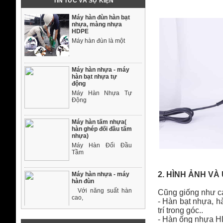
TIN TỨC VÀ SỰ KIỆN
Máy hàn đùn hàn bạt
nhựa, màng nhựa
HDPE
Máy hàn đùn là một
Máy hàn nhựa - máy
hàn bạt nhựa tự
động
Máy Hàn Nhựa Tự
Động
Máy hàn tấm nhựa(
hàn ghép đối đầu tấm
nhựa)
Máy Hàn Đối Đầu
Tầm
2. HÌNH ẢNH V
Máy hàn nhựa - máy
hàn đùn
Với năng suất hàn
Cũng giống như c
cao,
- Hàn bạt nhựa, hà
trí trong góc..
- Hàn ống nhựa H