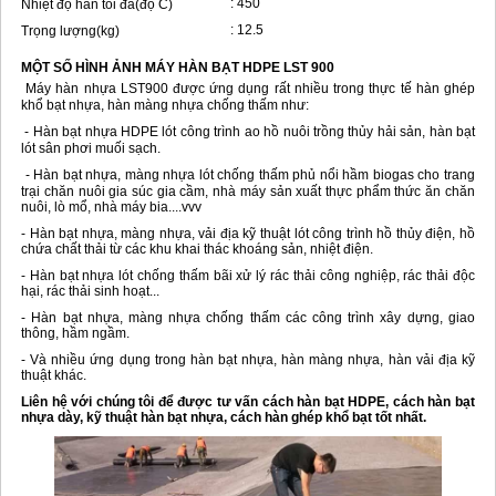
: 450
Nhiệt độ hàn tối đa(độ C)
: 12.5
Trọng lượng(kg)
MỘT SỐ HÌNH ẢNH MÁY HÀN BẠT HDPE LST 900
Máy hàn nhựa LST900 được ứng dụng rất nhiều trong thực tế hàn ghép
khổ bạt nhựa, hàn màng nhựa chống thấm như:
- Hàn bạt nhựa HDPE lót công trình ao hồ nuôi trồng thủy hải sản, hàn bạt
lót sân phơi muối sạch.
- Hàn bạt nhựa, màng nhựa lót chống thấm phủ nổi hầm biogas cho trang
trại chăn nuôi gia súc gia cầm, nhà máy sản xuất thực phẩm thức ăn chăn
nuôi, lò mổ, nhà máy bia....vvv
- Hàn bạt nhựa, màng nhựa, vải địa kỹ thuật lót công trình hồ thủy điện, hồ
chứa chất thải từ các khu khai thác khoáng sản, nhiệt điện.
- Hàn bạt nhựa lót chống thấm bãi xử lý rác thải công nghiệp, rác thải độc
hại, rác thải sinh hoạt...
- Hàn bạt nhựa, màng nhựa chống thấm các công trình xây dựng, giao
thông, hầm ngầm.
- Và nhiều ứng dụng trong hàn bạt nhựa, hàn màng nhựa, hàn vải địa kỹ
thuật khác.
Liên hệ với chúng tôi để được tư vấn cách hàn bạt HDPE, cách hàn bạt
nhựa dày, kỹ thuật hàn bạt nhựa, cách hàn ghép khổ bạt tốt nhất.