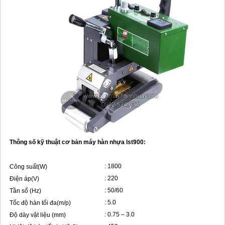
MÁY HÀN BẠT NHỰA QUẢNG CÁO
MÁY HÀN SÀN NHỰA VINYL
QUE HÀN NHỰA
LIÊN HỆ
Thông số kỹ thuật cơ bản máy hàn nhựa lst900:
: 1800
Công suất(W)
: 220
Điện áp(V)
: 50/60
Tần số (Hz)
: 5.0
Tốc độ hàn tối đa(m/p)
: 0.75 – 3.0
Độ dày vật liệu (mm)