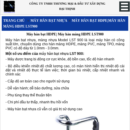
CÔNG TY TNHH THƯƠNG MẠI & ĐẦU TƯ XÂY DỰNG
ĐẠI THỊNH
»
»
TRANG CHỦ
MÁY HÀN BẠT NHỰA
MÁY HÀN BẠT HDPE|MÁY HÀN
TRANG CHỦ
MÀNG HDPE LST900
MÁY HÀN BẠT NHỰA
Máy hàn bạt HDPE| Máy hàn màng HDPE LST900
Máy hàn bạt nhựa, màng nhựa Model LST 900 là loại máy hàn có công
Máy hàn nhựa - máy hàn bạt nhựa - máy hàn màng chống thấm tự động
suất lớn, chuyên dùng cho hàn màng HDPE, màng PVC, màng TPO, màng
PVC có độ dày từ 1.0mm - 3.0mm.
Máy hàn nhựa - máy hàn màng chống thấm cầm tay
Một số ưu điểm của
máy hàn bạt nhựa
LST 900:
Máy hàn bạt nhựa trải lót hồ nuôi tôm chuyên dụng
- Máy được trang bị động cơ cực khỏe, độ bền cao, tốc độ hàn nhanh
- Bộ điều khiển nhiệt độ chất lượng cao, có màn hình hiển thị nhiệt độ cài
Máy hàn bạt HDPE|Máy hàn màng HDPE LST900
đặt và nhiệt độ thực tế làm việc; thời gian bù nhiệt, cấp nhiệt nhanh và
chính xác
Máy hàn bạt HDPE LST GM1
- Cấp độ an toàn cao cho người sử dụng
MÁY HÀN ỐNG NHỰA
- Dễ vận hành; dễ bảo dưỡng, sửa chữa
Máy hàn nhựa cầm tay
- Phụ tùng thay thế thuận tiện
- Chi phí đầu tư thấp, nhanh thu hồi vốn
Máy Hàn Nhựa - Máy Hàn Đùn
-
Máy hàn bạt nhựa cũ vẫn có giá trị sử dụng cao
Máy hàn tấm nhựa(hàn ghép đối đầu)
MÁY HÀN MÀNG NHỰA CHỐNG THẤM DỘT